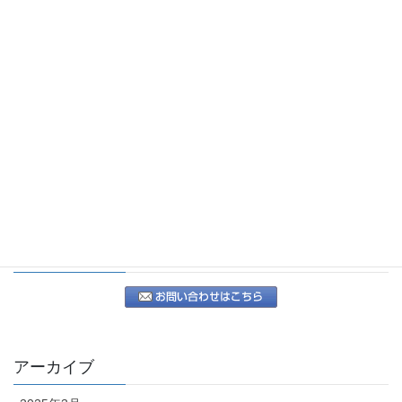
減免申請代行
出張封印料金表
出張封印（丁種）に関する手続き
再々委託に関する手続き
アクセスマップ
お問い合わせ
MAIL
アーカイブ