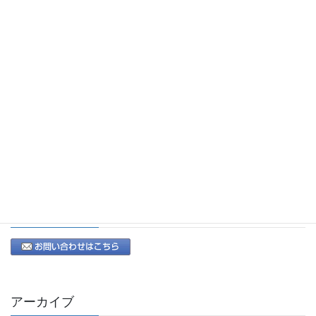
減免申請代行
出張封印料金表
出張封印（丁種）に関する手続き
再々委託に関する手続き
アクセスマップ
お問い合わせ
MAIL
アーカイブ